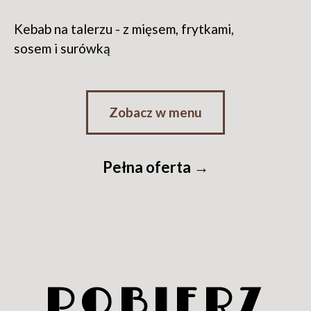
Kebab na talerzu - z mięsem, frytkami,
sosem i surówką
Zobacz w menu
Pełna oferta →
POBIERZ