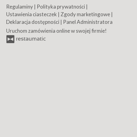
Regulaminy
|
Polityka prywatności
|
Ustawienia ciasteczek
|
Zgody marketingowe
|
Deklaracja dostępności
|
Panel Administratora
Uruchom zamówienia online w swojej firmie!